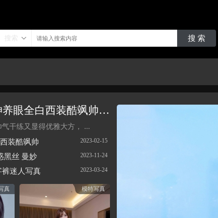
搜 索
搜索
仙女姐姐刘亦菲变身气质女神养眼全白西装酷飒帅气，御姐风美艳动
干练又显得优雅大方， ...
2023-02-15
西装酷飒帅
2023-11-24
惑黑丝 曼妙
2023-03-24
字裤迷人写真
写真
模特写真