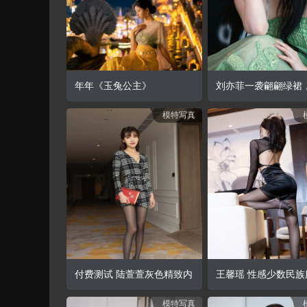
查看详情
年年《玉兔公主》
刘亦菲一袭翩翩绿裙
模特写真
荷才露尖角，于凌冬
无限昂扬生机与活力
满满。
查看详情
付费测试 陆萱萱灰色精致内
王馨瑶 性感少数民族
模特写真
衣搭配黑丝身姿妩媚极具诱
搭 性感魅惑黑丝 曼