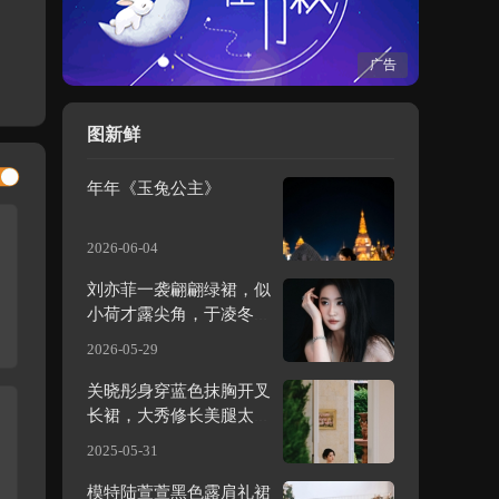
广告
图新鲜
年年《玉兔公主》
2026-06-04
刘亦菲一袭翩翩绿裙，似
小荷才露尖角，于凌冬中
绽放无限昂扬生机与活
2026-05-29
力，活力满满。
关晓彤身穿蓝色抹胸开叉
长裙，大秀修长美腿太迷
人
2025-05-31
模特陆萱萱黑色露肩礼裙