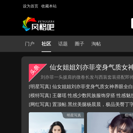
设为首页
收藏本站
门户
社区
话题
圈子
淘帖
刘亦菲一头披肩的微卷长发与西装套装搭配即帅气
[明星写真]
仙女姐姐刘亦菲变身气质女神养眼全白
[模特写真]
王馨瑶 性感少数民族服饰穿搭 性感魅
[网红写真]
置顶帖 黑丝美腿杨晨晨，极品美臀丁
明星写真
模特