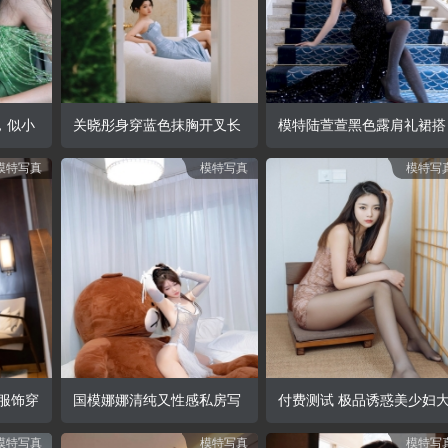
查看详情
查看详情
查看详
，似小
关晓彤身穿蓝色抹胸开叉长
模特陆萱萱黑色露肩礼裙搭
模特写真
模特写真
模特写
中绽放
裙，大秀修长美腿太迷人
配魅惑黑丝泰国旅拍
，活力
查看详情
查看详情
查看详
服饰穿
国模娜娜清纯又性感私房写
付费测试 极品诱惑美少妇
模特写真
模特写真
模特写
妙姿态
真，撩人丝袜极致诱惑
秀黑丝美腿，高颜值白皙皮