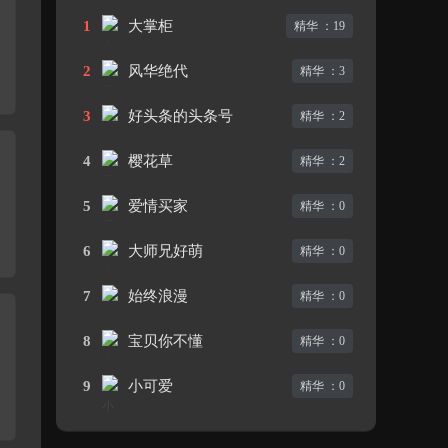
1
大掌柜
精华 ：19
2
风华绝代
精华 ：3
3
好头条的头条号
精华 ：2
4
樱花草
精华 ：2
5
爱情买家
精华 ：0
6
大师兄好萌
精华 ：0
7
始终浪漫
精华 ：0
8
宝贝你不懂
精华 ：0
9
小可爱
精华 ：0