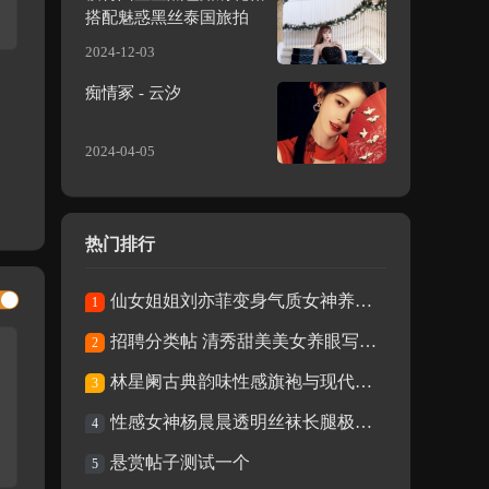
搭配魅惑黑丝泰国旅拍
2024-12-03
痴情冢 - 云汐
2024-04-05
热门排行
仙女姐姐刘亦菲变身气质女神养眼全白西装酷
1
招聘分类帖 清秀甜美美女养眼写真清秀甜美
2
林星阑古典韵味性感旗袍与现代极致丝袜高跟
3
性感女神杨晨晨透明丝袜长腿极致魅惑
4
悬赏帖子测试一个
5