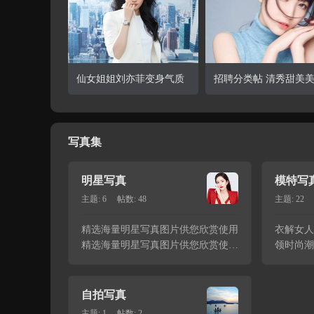
查看详情
查看
仙女姐姐刘亦菲变身气质
招聘分类帖 清秀甜美
女神养眼全白西装酷飒帅
养眼写真清秀甜美美女
写真集
气，御姐风
眼写真清秀
明星写真
模特写
主题: 6
帖数: 48
主题: 22
精选海量明星写真图片供您欣赏使用
衣解女人
精选海量明星写真图片供您欣赏使用
领时尚潮
精选海量明星写真图片供您欣赏使用
精选海量明星写真图片供您欣赏使用
精选海量明星写真图片供您欣赏使用
自拍写真
精选海量明星写真图片 ...
主题: 1
帖数: 2