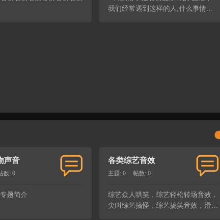
我们经常遇到这样的人,什么事情自
己不看、不听、不思考,就去问别
人。 做过客服工作、带过团队、做
过一些与人沟通工作的人一定有这样
的经历，在此不懂就要多问 ...
物声音
各类综艺音效
帖数: 0
主题: 0
帖数: 0
专题简介
综艺众人哄笑，综艺轻松转场音效，
尖叫综艺搞怪，综艺搞笑音效，滑稽
搞怪的综艺背景音效。